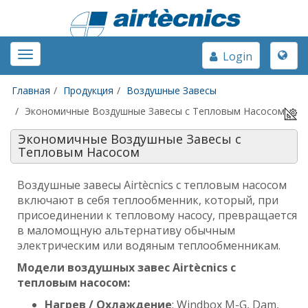
Toggle
Toggle
Login
naviga
navigation
Главная
Продукция
Воздушные Завесы
Экономичные Воздушные Завесы с Тепловым Насосом
Экономичные Воздушные Завесы с
Тепловым Насосом
Воздушные завесы Airtècnics с тепловым насосом
включают в себя теплообменник, который, при
присоединении к тепловому насосу, превращается
в маломощную альтернативу обычным
электрическим или водяным
теплообменникам
.
Модели воздушных завес
Airt
è
cnics
с
тепловым насосом:
Нагрев / Охлаждение
: Windbox M-G, Dam,