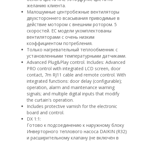
желанию клиента.
Малошумные центробежные вентиляторы
двухстороннего всасывания приводимые в
действие мотором с внешним ротором. 5
скоростей. EC модели укомплектованы
вентиляторами с очень низким
коэффициентом потребления.
Только нагревательный теплообменник с
установленными температурными датчиками.
Advanced Plug&Play control. Includes: Advanced
PRO control with integrated LCD screen, door
contact, 7m RJ11 cable and remote control. With
integrated functions: door delay (configurable);
operation, alarm and maintenance warning
signals; and multiple digital inputs that modify
the curtain's operation.
Includes protective varnish for the electronic
board and control.
DX 1:1:
Готово к подсоединению к наружному блоку
Инверторного теплового насоса DAIKIN (R32)
и расширительному клапану (не включён в