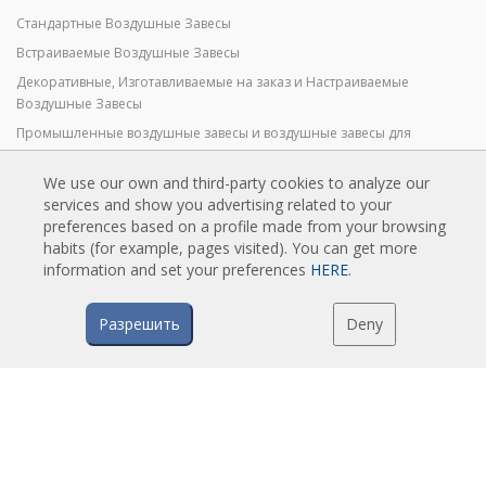
Стандартные Воздушные Завесы
Встраиваемые Воздушные Завесы
Декоративные, Изготавливаемые на заказ и Настраиваемые
Воздушные Завесы
Промышленные воздушные завесы и воздушные завесы для
холодильных камер
We use our own and third-party cookies to analyze our
Воздушные Завесы для Вращающихся Дверей и Воздушные Завесы
services and show you advertising related to your
на Заказ
preferences based on a profile made from your browsing
Воздушные завесы против насекомых
habits (for example, pages visited). You can get more
Экономичные Воздушные Завесы с Тепловым Насосом
information and set your preferences
HERE
.
Воздушные завесы с системой дезинфекции и очистки
Экономичные и Недорогие Воздушные Завесы
Разрешить
Deny
ТЕХНОЛОГИЯ
Что такое воздушная завеса?
Как работают воздушные завесы?