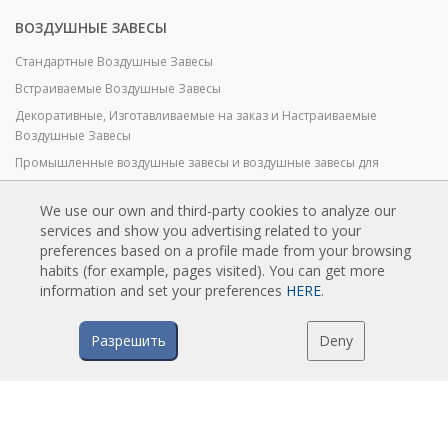
ВОЗДУШНЫЕ ЗАВЕСЫ
Стандартные Воздушные Завесы
Встраиваемые Воздушные Завесы
Декоративные, Изготавливаемые на заказ и Настраиваемые
Воздушные Завесы
Промышленные воздушные завесы и воздушные завесы для
холодильных камер
Воздушные Завесы для Вращающихся Дверей и Воздушные Завесы
We use our own and third-party cookies to analyze our
на Заказ
services and show you advertising related to your
preferences based on a profile made from your browsing
Воздушные завесы против насекомых
habits (for example, pages visited). You can get more
Экономичные Воздушные Завесы с Тепловым Насосом
information and set your preferences
HERE
.
Воздушные завесы с системой дезинфекции и очистки
Экономичные и Недорогие Воздушные Завесы
Разрешить
Deny
ТЕХНОЛОГИЯ
Что такое воздушная завеса?