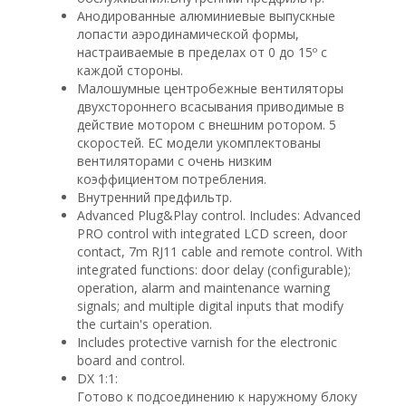
Анодированные алюминиевые выпускные
лопасти аэродинамической формы,
настраиваемые в пределах от 0 до 15º с
каждой стороны.
Малошумные центробежные вентиляторы
двухстороннего всасывания приводимые в
действие мотором с внешним ротором. 5
скоростей. EC модели укомплектованы
вентиляторами с очень низким
коэффициентом потребления.
Внутренний предфильтр.
Advanced Plug&Play control. Includes: Advanced
PRO control with integrated LCD screen, door
contact, 7m RJ11 cable and remote control. With
integrated functions: door delay (configurable);
operation, alarm and maintenance warning
signals; and multiple digital inputs that modify
the curtain's operation.
Includes protective varnish for the electronic
board and control.
DX 1:1:
Готово к подсоединению к наружному блоку