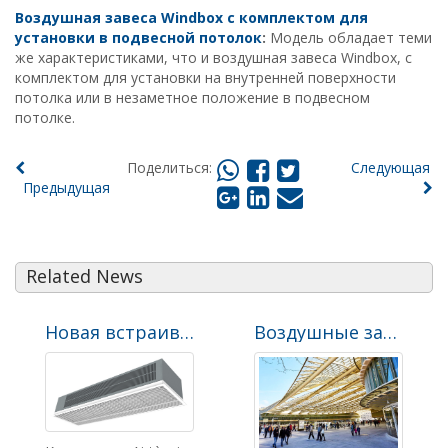
Воздушная завеса
Windbox
с комплектом для
установки в подвесной потолок
:
Модель обладает теми
же характеристиками, что и воздушная завеса Windbox, с
комплектом для установки на внутренней поверхности
потолка или в незаметное положение в подвесном
потолке.
Поделиться:
Следующая
Предыдущая
Related News
Новая встраиваемая воздушная завеса Optima
Воздушные завесы Airtècnics во флагманских магазинах всемирно известных брендов в здании торгового центра Форум де Аль