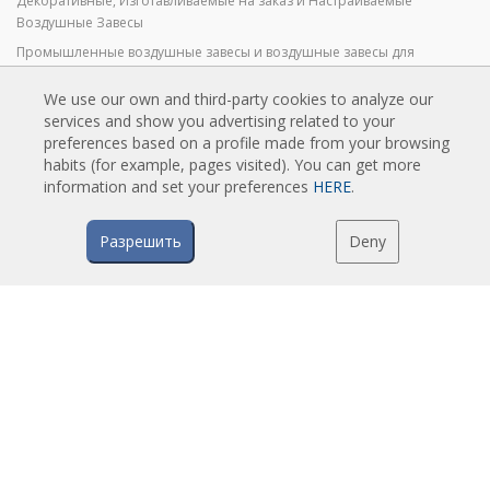
Декоративные, Изготавливаемые на заказ и Настраиваемые
Воздушные Завесы
Промышленные воздушные завесы и воздушные завесы для
холодильных камер
We use our own and third-party cookies to analyze our
Воздушные Завесы для Вращающихся Дверей и Воздушные Завесы
services and show you advertising related to your
на Заказ
preferences based on a profile made from your browsing
Воздушные завесы против насекомых
habits (for example, pages visited). You can get more
Экономичные Воздушные Завесы с Тепловым Насосом
information and set your preferences
HERE
.
Воздушные завесы с системой дезинфекции и очистки
Разрешить
Deny
Экономичные и Недорогие Воздушные Завесы
ТЕХНОЛОГИЯ
Что такое воздушная завеса?
Как работают воздушные завесы?
Преимущества воздушных завес
Воздушные завесы с тепловым насосом
EC воздушные завесы