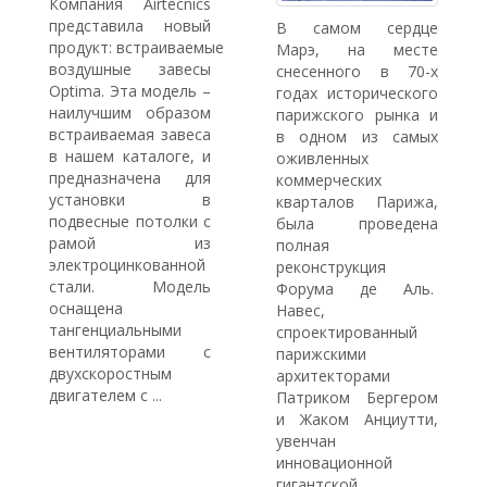
Компания Airtècnics
представила новый
В самом сердце
продукт: встраиваемые
Марэ, на месте
воздушные завесы
снесенного в 70-х
Optima. Эта модель –
годах исторического
наилучшим образом
парижского рынка и
встраиваемая завеса
в одном из самых
в нашем каталоге, и
оживленных
предназначена для
коммерческих
установки в
кварталов Парижа,
подвесные потолки с
была проведена
рамой из
полная
электроцинкованной
реконструкция
стали. Модель
Форума де Аль.
оснащена
Навес,
тангенциальными
спроектированный
вентиляторами с
парижскими
двухскоростным
архитекторами
двигателем с ...
Патриком Бергером
и Жаком Анциутти,
увенчан
инновационной
гигантской